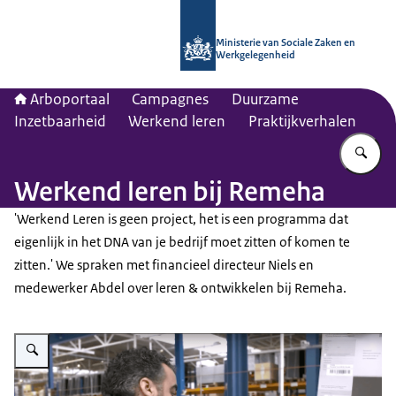
Naar de homepage van Arboportaal
Ministerie van Sociale Zaken en
Werkgelegenheid
Arboportaal
Campagnes
Duurzame
Inzetbaarheid
Werkend leren
Praktijkverhalen
Vu
Werkend leren bij Remeha
'Werkend Leren is geen project, het is een programma dat
eigenlijk in het DNA van je bedrijf moet zitten of komen te
zitten.' We spraken met financieel directeur Niels en
medewerker Abdel over leren & ontwikkelen bij Remeha.
Vergroot afbeelding Praktijkverhaal 47 - Remeha