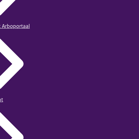
t Arboportaal
ht