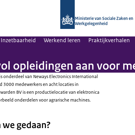
Naar de homepage van Arboportaal
Ministerie van Sociale Zaken en
Werkgelegenheid
Inzetbaarheid
Werkend leren
Praktijkverhalen
vol opleidingen aan voor 
is onderdeel van
Neways Electronics International
jd 3000 medewerkers en acht locaties in
warden BV is een productielocatie van elektronica
orbeeld onderdelen voor agrarische machines.
 we gedaan?