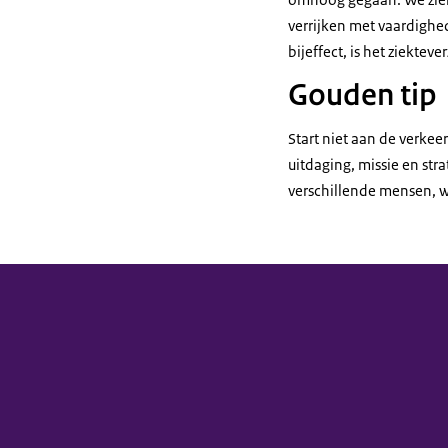
verrijken met vaardighed
bijeffect, is het ziektev
Gouden tip
Start niet aan de verke
uitdaging, missie en str
verschillende mensen, wa