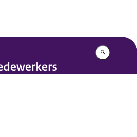
Vul in wat u z
medewerkers