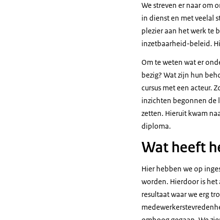
We streven er naar om o
in dienst en met veelal 
plezier aan het werk te
inzetbaarheid-beleid. Hi
Om te weten wat er ond
bezig? Wat zijn hun be
cursus met een acteur. Z
inzichten begonnen de 
zetten. Hieruit kwam na
diploma.
Wat heeft h
Hier hebben we op inges
worden. Hierdoor is het 
resultaat waar we erg tr
medewerkerstevredenheid
omhoog gegaan. We zien 