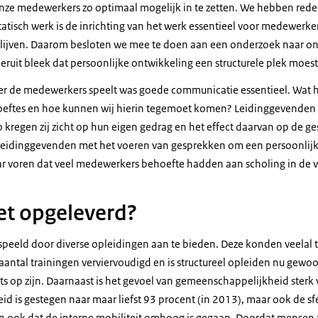
nze medewerkers zo optimaal mogelijk in te zetten. We hebben rede
statisch werk is de inrichting van het werk essentieel voor medewer
 blijven. Daarom besloten we mee te doen aan een onderzoek naar o
eruit bleek dat persoonlijke ontwikkeling een structurele plek moest
er de medewerkers speelt was goede communicatie essentieel. Wat
hoeftes en hoe kunnen wij hierin tegemoet komen? Leidinggevenden
o kregen zij zicht op hun eigen gedrag en het effect daarvan op de g
leidinggevenden met het voeren van gesprekken om een persoonlijk
ar voren dat veel medewerkers behoefte hadden aan scholing in de v
et opgeleverd?
peeld door diverse opleidingen aan te bieden. Deze konden veelal t
aantal trainingen verviervoudigd en is structureel opleiden nu gewoo
ots op zijn. Daarnaast is het gevoel van gemeenschappelijkheid sterk
 is gestegen naar maar liefst 93 procent (in 2013), maar ook de sfe
ook dat de interne mobiliteit omhoog is gegaan. Doordat mensen zi