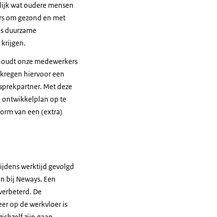
lijk wat oudere mensen
kers om gezond en met
ns duurzame
 krijgen.
 houdt onze medewerkers
 kregen hiervoor een
esprekpartner. Met deze
 ontwikkelplan op te
orm van een (extra)
ijdens werktijd gevolgd
n bij
Neways
. Een
 verbeterd. De
er op de werkvloer is
chzelf zijn gaan