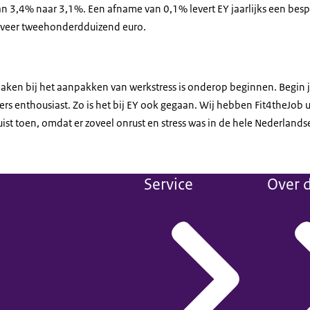
d van 3,4% naar 3,1%. Een afname van 0,1% levert
EY
jaarlijks een bes
eveer tweehonderdduizend euro.
maken bij het aanpakken van werkstress is onderop beginnen. Begin 
s enthousiast. Zo is het bij
EY
ook gegaan. Wij hebben
Fit4theJob
u
uist toen, omdat er zoveel onrust en stress was in de hele Nederland
Service
Over d