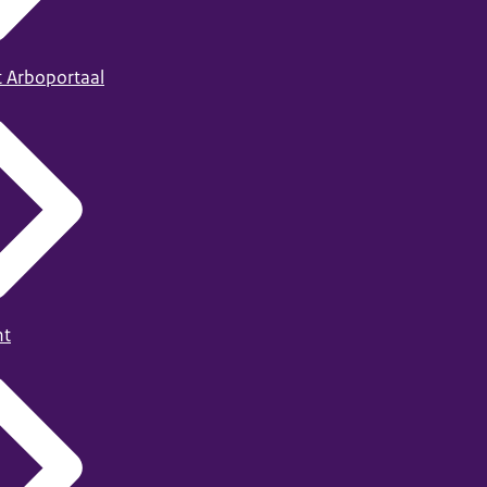
t Arboportaal
ht