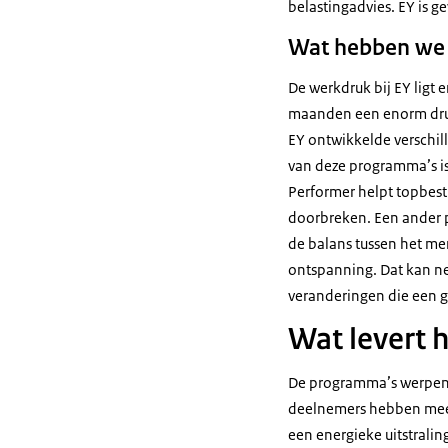
belastingadvies.
EY
is ge
Wat hebben we 
De werkdruk bij
EY
ligt 
maanden een enorm druk
EY
ontwikkelde verschil
van deze programma’s i
Performe
r helpt topbes
doorbreken. Een ander
de balans tussen het me
ontspanning. Dat kan ne
veranderingen die een 
Wat levert 
De programma’s werpen du
deelnemers hebben meer 
een energieke uitstralin