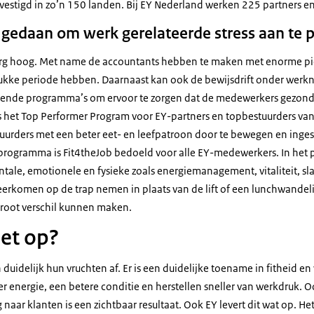
vestigd in zo’n 150 landen. Bij
EY
Nederland werken 225 partners e
gedaan om werk gerelateerde stress aan te 
erg hoog. Met name de accountants hebben te maken met enorme pie
ke periode hebben. Daarnaast kan ook de bewijsdrift onder werkne
lende programma’s om ervoor te zorgen dat de medewerkers gezond en
s het
Top Performer Program
voor
EY
-partners en topbestuurders va
tuurders met een beter eet- en leefpatroon door te bewegen en inges
 programma is
Fit4theJob
bedoeld voor alle
EY
-medewerkers. In het
ntale, emotionele en fysieke zoals energiemanagement, vitaliteit, sl
erkomen op de trap nemen in plaats van de lift of een lunchwandel
groot verschil kunnen maken.
het op?
idelijk hun vruchten af. Er is een duidelijke toename in fitheid en
energie, een betere conditie en herstellen sneller van werkdruk. O
g naar klanten is een zichtbaar resultaat. Ook
EY
levert dit wat op. He