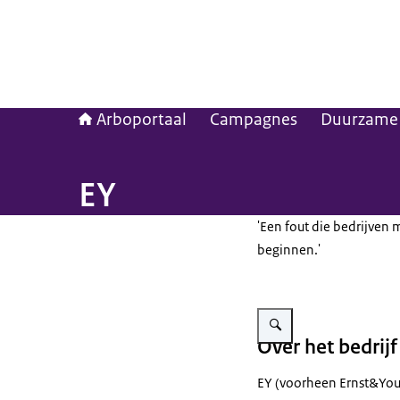
Arboportaal
Campagnes
Duurzame 
EY
'Een fout die bedrijven
beginnen.'
Vergroot afbeelding Praktij
Over het bedrijf
EY
(voorheen
Ernst&Yo