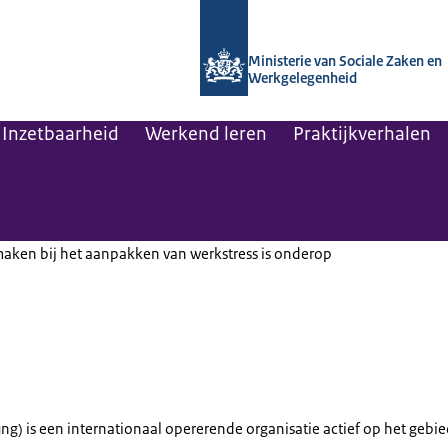
Naar de homepage van Arboportaal
Ministerie van Sociale Zaken en
Werkgelegenheid
Inzetbaarheid
Werkend leren
Praktijkverhalen
 maken bij het aanpakken van werkstress is onderop
kverhaal 11 - Ernst & Young
ung
) is een internationaal opererende organisatie actief op het gebi