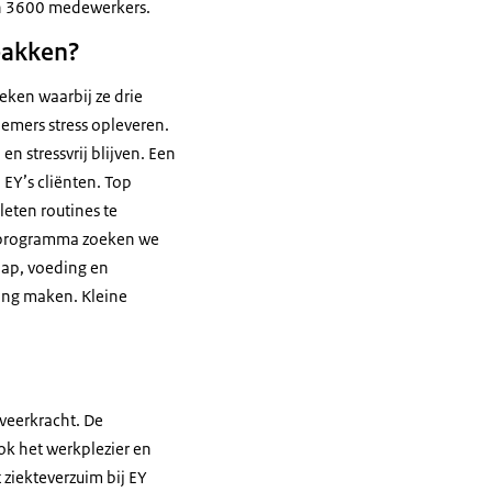
n 3600 medewerkers.
pakken?
ken waarbij ze drie
mers stress opleveren.
 stressvrij blijven. Een
n
EY
’s cliënten.
Top
leten routines te
 programma zoeken we
aap, voeding en
ing maken. Kleine
 veerkracht. De
ok het werkplezier en
t ziekteverzuim bij
EY