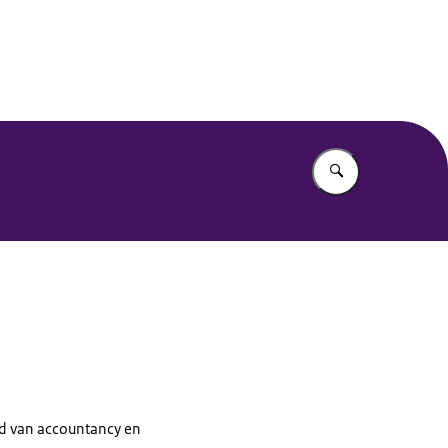
Vul in wat u z
ed van
accountancy
en