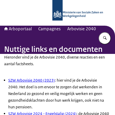
Naar de homepage van Arboportaal
Ministerie van Sociale Zaken en
Werkgelegenheid
Arboportaal
Campagnes
Arbovisie 2040
Vu
Nuttige links en documenten
Hieronder vind je de Arbovisie 2040, diverse reacties en een
aantal
factsheets
.
SZW Arbovisie 2040 (2023)
: hier vind je de Arbovisie
2040. Het doel is om ervoor te zorgen dat werkenden in
Nederland zo gezond en veilig mogelijk werken en geen
gezondheidsklachten door hun werk krijgen, ook niet na
hun pensioen.
SZW Arbovisie 2024 - Engelstalig (2024)
: de Arbovisie 2040