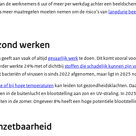
an de werknemers 6 uur of meer per werkdag achter een beeldscherm
rs meer maatregelen moeten nemen om de risico’s van
langdurig be
ezond werken
eeft aan vaak of altijd
gevaarlijk werk
te doen. Dit komt vooral voo
erder werkte 24% met of dichtbij
stoffen die schadelijk kunnen zijn
t bacteriën of virussen is sinds 2022 afgenomen, maar ligt in 2025 
e of bij hoge temperaturen
kan leiden tot gezondheidsklachten. Daa
n in de buitenlucht en blootstelling aan zon en UV‑straling. In 20
en in de zomer. Ongeveer 8% heeft een hoge potentiële blootstellin
nzetbaarheid