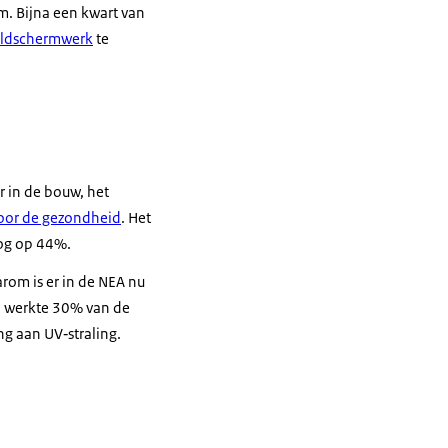
. Bijna een kwart van
eldschermwerk
te
r in de bouw, het
 voor de gezondheid
. Het
nog op 44%.
rom is er in de NEA nu
25 werkte 30% van de
g aan UV‑straling.