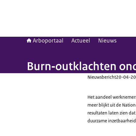
Arboportaal
Actueel
Nieuws
Burn‑outklachten on
Nieuwsbericht
20-04-20
Het aandeel werknemers
meer blijkt uit de Nat
resultaten laten zien d
duurzame inzetbaarheid n