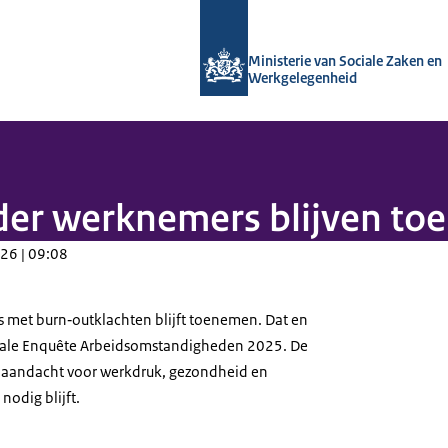
Naar de homepage van Arboportaal
Ministerie van Sociale Zaken en
Werkgelegenheid
der werknemers blijven t
26 | 09:08
 met burn‑outklachten blijft toenemen. Dat en
ionale Enquête Arbeidsomstandigheden 2025. De
at aandacht voor werkdruk, gezondheid en
odig blijft.