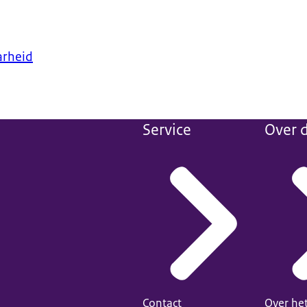
arheid
Service
Over d
Contact
Over he