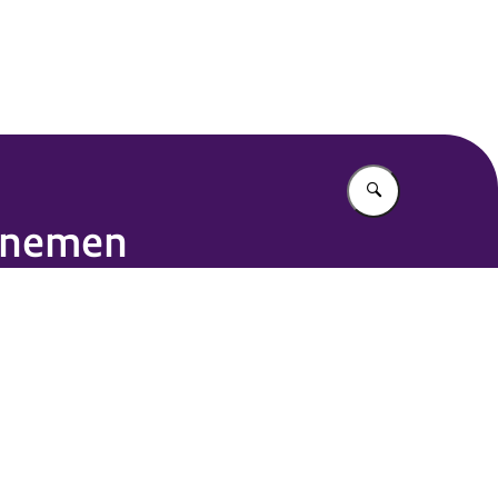
Vul in wat u z
oenemen