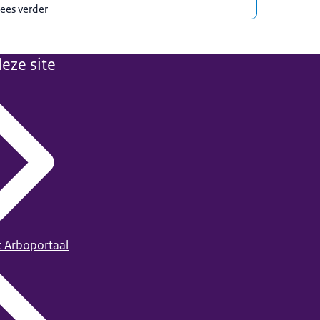
ees verder
eze site
t Arboportaal