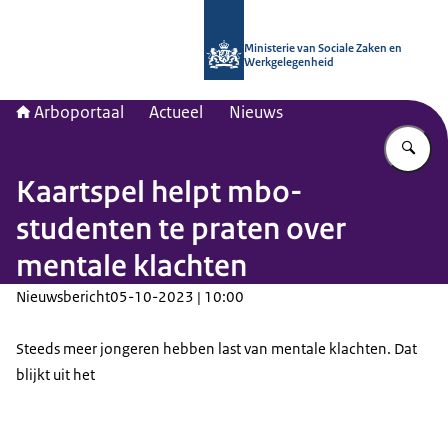
Naar de homepage van Arboportaal
Ministerie van Sociale Zaken en
Werkgelegenheid
Arboportaal
Actueel
Nieuws
Vu
Kaartspel helpt mbo-
studenten te praten over
mentale klachten
Nieuwsbericht
05-10-2023 | 10:00
Steeds meer jongeren hebben last van mentale klachten. Dat
blijkt uit het