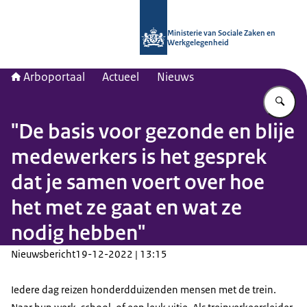
Naar de homepage van Arboportaal
Ministerie van Sociale Zaken en
Werkgelegenheid
Arboportaal
Actueel
Nieuws
Vu
"De basis voor gezonde en blije
medewerkers is het gesprek
dat je samen voert over hoe
het met ze gaat en wat ze
nodig hebben"
Nieuwsbericht
19-12-2022 | 13:15
Iedere dag reizen honderdduizenden mensen met de trein.