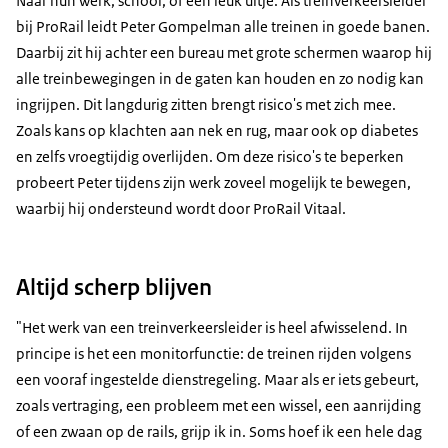
Naar hun werk, school, of een leuk uitje. Als treinverkeersleider
bij ProRail leidt Peter Gompelman alle treinen in goede banen.
Daarbij zit hij achter een bureau met grote schermen waarop hij
alle treinbewegingen in de gaten kan houden en zo nodig kan
ingrijpen. Dit langdurig zitten brengt risico's met zich mee.
Zoals kans op klachten aan nek en rug, maar ook op diabetes
en zelfs vroegtijdig overlijden. Om deze risico's te beperken
probeert Peter tijdens zijn werk zoveel mogelijk te bewegen,
waarbij hij ondersteund wordt door ProRail Vitaal.
Altijd scherp blijven
"Het werk van een treinverkeersleider is heel afwisselend. In
principe is het een monitorfunctie: de treinen rijden volgens
een vooraf ingestelde dienstregeling. Maar als er iets gebeurt,
zoals vertraging, een probleem met een wissel, een aanrijding
of een zwaan op de rails, grijp ik in. Soms hoef ik een hele dag