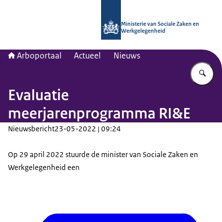
Naar de homepage van Arboportaal
Ministerie van Sociale Zaken en
Werkgelegenheid
Arboportaal
Actueel
Nieuws
Vu
Evaluatie
meerjarenprogramma RI&E
Nieuwsbericht
23-05-2022 | 09:24
Op 29 april 2022 stuurde de minister van Sociale Zaken en
Werkgelegenheid een