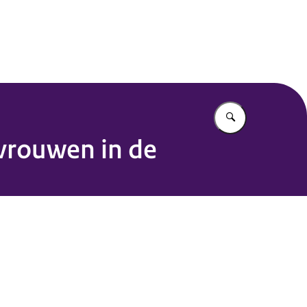
Vul in wat u z
vrouwen in de