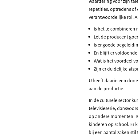
waardering voor zijn tale
repetities, optredens of
verantwoordelijke rol. 
Is het te combineren m
Let de producent goed
Is er goede begeleidi
En blijft er voldoende
Wat is het voordeel v
Zijn er duidelijke afs
U heeft daarin een door
aan de productie.
In de culturele sector k
televisieserie, dansvoors
op andere momenten. Is 
kinderen op school. Er 
bij een aantal zaken stil 