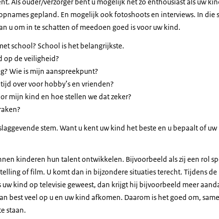
nt. Als ouder/verzorger bent u mogelijk net zo enthousiast als uw kind 
 opnames gepland. En mogelijk ook fotoshoots en interviews. In die s
Aan u om in te schatten of meedoen goed is voor uw kind.
et school? School is het belangrijkste.
 op de veiligheid?
ng? Wie is mijn aanspreekpunt?
 tijd over voor hobby’s en vrienden?
oor mijn kind en hoe stellen we dat zeker?
praken?
slaggevende stem. Want u kent uw kind het beste en u bepaalt of u
unnen kinderen hun talent ontwikkelen. Bijvoorbeeld als zij een rol sp
telling of film. U komt dan in bijzondere situaties terecht. Tijdens de
uw kind op televisie geweest, dan krijgt hij bijvoorbeeld meer aan
kan best veel op u en uw kind afkomen. Daarom is het goed om, sam
te staan.