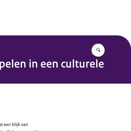
Vul in wat u z
pelen in een culturele
at een blijk van