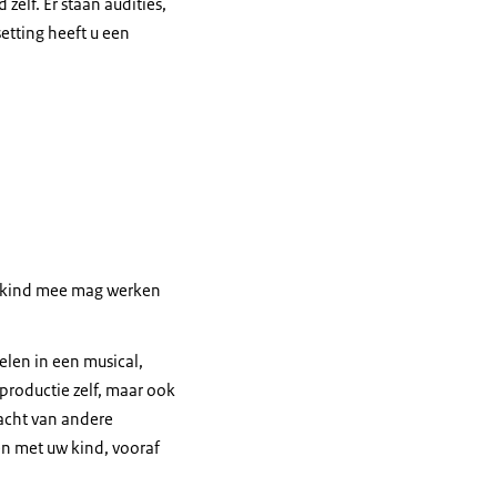
zelf. Er staan audities,
etting heeft u een
w kind mee mag werken
elen in een musical,
 productie zelf, maar ook
dacht van andere
en met uw kind, vooraf