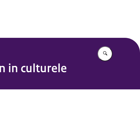
Vul in wat u z
 in culturele