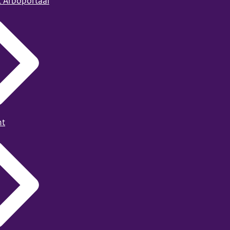
t Arboportaal
ht