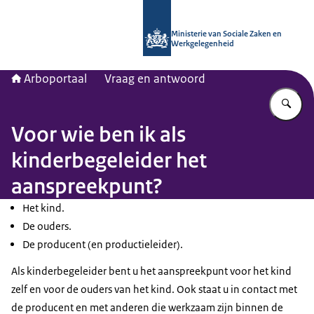
Naar de homepage van Arboportaal
Ministerie van Sociale Zaken en
Werkgelegenheid
Arboportaal
Vraag en antwoord
Vu
Voor wie ben ik als
kinderbegeleider het
aanspreekpunt?
Het kind.
De ouders.
De producent (en productieleider).
Als kinderbegeleider bent u het aanspreekpunt voor het kind
zelf en voor de ouders van het kind. Ook staat u in contact met
de producent en met anderen die werkzaam zijn binnen de