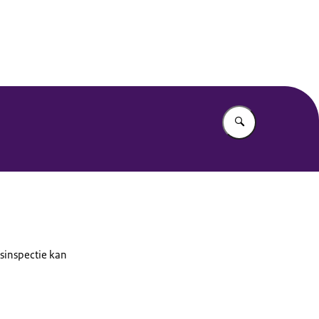
Vul in wat u z
dsinspectie kan