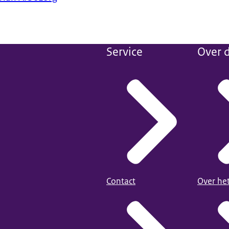
Service
Over d
Contact
Over he