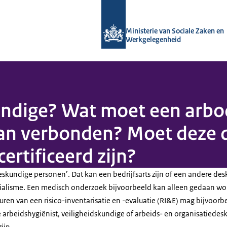
Naar de homepage van Arboportaal
Ministerie van Sociale Zaken en
Werkgelegenheid
undige? Wat moet een arb
aan verbonden? Moet deze
certificeerd zijn?
eskundige personen’. Dat kan een bedrijfsarts zijn of een andere de
cialisme. Een medisch onderzoek bijvoorbeeld kan alleen gedaan w
keuren van een risico-inventarisatie en -evaluatie (RI&E) mag bijvoo
e arbeidshygiënist, veiligheidskundige of arbeids- en organisatiede
zijn.