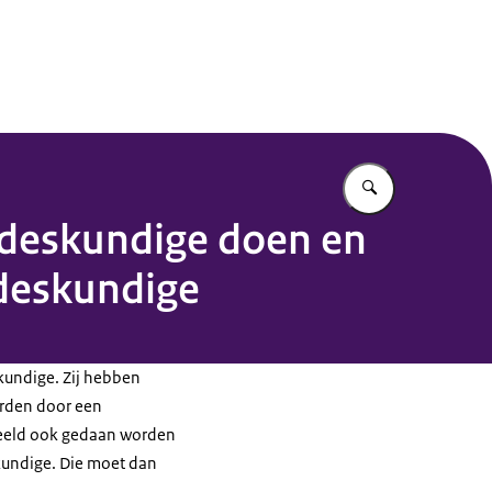
Vul in wat u z
odeskundige doen en
 deskundige
skundige. Zij hebben
orden door een
rbeeld ook gedaan worden
skundige. Die moet dan