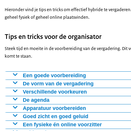
Hieronder vind je tips en tricks om effectief hybride te vergadere
geheel fysiek of geheel online plaatsvinden.
Tips en tricks voor de organisator
Steek tijd en moeite in de voorbereiding van de vergadering. Dit 
komt te staan.
Een goede voorbereiding
Steek tijd en moeite in de voorbereiding van de vergaderin
De vorm van de vergadering
problemen komt te staan.
Bepaal vooraf in welke vorm de vergadering plaatsvindt: f
Verschillende voorkeuren
deelnemers hoe jullie vergaderen en houd je aan de afge
Streef naar gelijkwaardigheid tussen de fysieke groep en 
De agenda
specifieke faciliteiten en voorbereiding. Maak duidelijk
vergadering goed toe te passen zijn, of maak een fysieke
Leg de agenda vooraf vast en stuur deze voor de vergaderi
Apparatuur voorbereiden
bijvoorbeeld tóch online aansluiten bij een fysieke vergad
deelnemer heeft een persoonlijke voorkeur voor fysiek o
aan te leveren. De deelnemers krijgen de kans om zich, in
Begin ruim van tevoren met de voorbereidingen. Sluit alle
Goed zicht en goed geluid
wie fysiek aanwezig is en wie online aansluit. Zo kan het
Controleer of beeld en geluid goed werken.
Zorg voor goede technische ondersteuning zodat iedereen, 
Een fysieke én online voorzitter