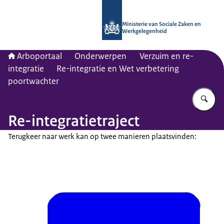
Naar de homepage van Arboportaal
Ministerie van Sociale Zaken en
Werkgelegenheid
Arboportaal
Onderwerpen
Verzuim en re-
integratie
Re-integratie en Wet verbetering
poortwachter
Vu
Re-integratietraject
Terugkeer naar werk kan op twee manieren plaatsvinden: