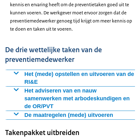
kennis en ervaring heeft om de preventietaken goed uit te
kunnen voeren. De werkgever moet ervoor zorgen dat de
preventiemedewerker genoeg tijd krijgt om meer kennis op
te doen en taken uit te voeren.
De drie wettelijke taken van de
preventiemedewerker
Het (mede) opstellen en uitvoeren van de
RI&E
Het is gebruikelijk dat de preventiemedewerker zelf in
Het adviseren van en nauw
het bedrijf werkt. Zo is hij of zij vindbaar voor andere
samenwerken met arbodeskundigen en
de OR/PVT
medewerkers. De medewerkers kunnen helpen bij het
opsporen van risico’s op gezondheidsklachten en
De preventiemedewerker is betrokken bij het opstellen
De maatregelen (mede) uitvoeren
ongevallen. Voorbeelden van risico’s zijn blijvende
en uitvoeren van de RI&E en weet daarom veel over
Daarnaast let de preventiemedewerker erop dat er
gehoorschade, werken met gevaarlijke stoffen of
arbeidsrisico’s binnen het bedrijf. Hij of zij heeft veel
Takenpakket uitbreiden
aandacht wordt besteed aan het tegengaan van de
rugklachten door tillen.
kennis en moet de
bedrijfsarts
, andere
risico’s die in de RI&E staan. Hij of zij helpt de