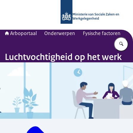
Naar de homepage van Arboportaal
Ministerie van Sociale Zaken en
Werkgelegenheid
Arboportaal
Onderwerpen
Fysische factoren
Vu
Luchtvochtigheid op het werk
Menu