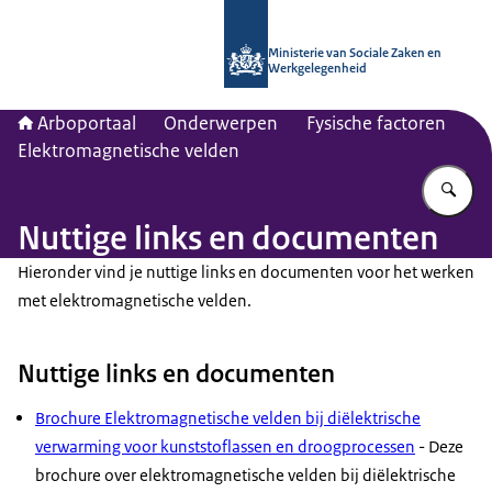
Naar de homepage van Arboportaal
Ministerie van Sociale Zaken en
Werkgelegenheid
Arboportaal
Onderwerpen
Fysische factoren
Elektromagnetische velden
Vu
Nuttige links en documenten
Hieronder vind je nuttige links en documenten voor het werken
met elektromagnetische velden.
Nuttige links en documenten
Brochure Elektromagnetische velden bij diëlektrische
verwarming voor kunststoflassen en droogprocessen
- Deze
brochure over elektromagnetische velden bij diëlektrische