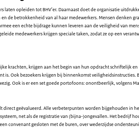
s laten opleiden tot BHV’er. Daarnaast doet de organisatie uitdrukk
 en de betrokkenheid van al haar medewerkers. Mensen denken graa
aarmee een echte bijdrage kunnen leveren aan de veiligheid van mens
pgeleide medewerkers krijgen speciale taken, zodat ze op een vera
jke krachten, krijgen aan het begin van hun opdracht schriftelijk e
nt is. Ook bezoekers krijgen bij binnenkomst veiligheidsinstructies. B
wezig. Ook is er een set goede portofoons: onontbeerlijk, volgens M
t direct geëvalueerd. Alle verbeterpunten worden bijgehouden in he
steem, net als de registratie van (bijna-)ongevallen. Het bedrijf ho
en convenant gesloten met de buren, over wederzijdse ondersteunin