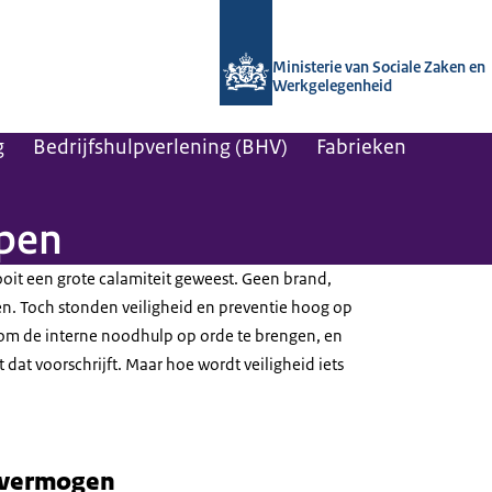
Naar de homepage van Arboportaal
Ministerie van Sociale Zaken en
Werkgelegenheid
g
Bedrijfshulpverlening (BHV)
Fabrieken
pen
nooit een grote calamiteit geweest. Geen brand,
n. Toch stonden veiligheid en preventie hoog op
 om de interne noodhulp op orde te brengen, en
 dat voorschrijft. Maar hoe wordt veiligheid iets
 vermogen