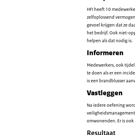
HFI heeft 10 medewerker
zelfoplossend vermogen
gevoel krijgen dat ze d
het bedrijf. Ook niet-o
helpen als dat nodig is.
Informeren
Medewerkers, ook tijdeli
te doen als er een incide
is een brandblusser aan
Vastleggen
Na iedere oefening word
veiligheidsmanagementsy
omwonenden. Er is ook e
Resultaat