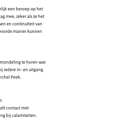
elijk een beroep op het
g mee, zeker als ze het
en en continuïteit van
ntwoorde manier kunnen
n mondeling te horen wat
ij iedere in- en uitgang
archel Peek.
t
udt contact met
g bij calamiteiten.