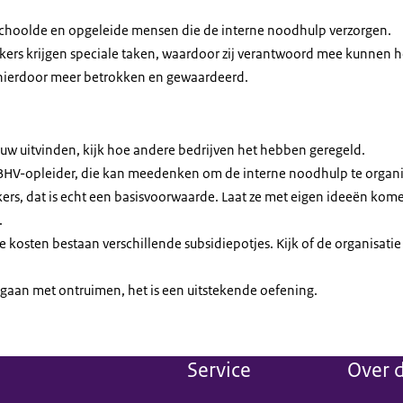
schoolde en opgeleide mensen die de interne noodhulp verzorgen.
rs krijgen speciale taken, waardoor zij verantwoord mee kunnen he
h hierdoor meer betrokken en gewaardeerd.
euw uitvinden, kijk hoe andere bedrijven het hebben geregeld.
BHV-opleider, die kan meedenken om de interne noodhulp te organi
rs, dat is echt een basisvoorwaarde. Laat ze met eigen ideeën kom
.
 kosten bestaan verschillende subsidiepotjes. Kijk of de organisati
gaan met ontruimen, het is een uitstekende oefening.
Service
Over d