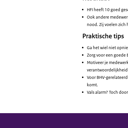
HFI heeft 10 goed ge
Ook andere medewerke
nood. Zij voelen zic
Praktische tips
Ga het wiel niet opni
Zorg voor een goede 
Motiveer je medewerke
verantwoordelijkheid
Voor BHV-gerelateerde
komt.
Vals alarm? Toch door