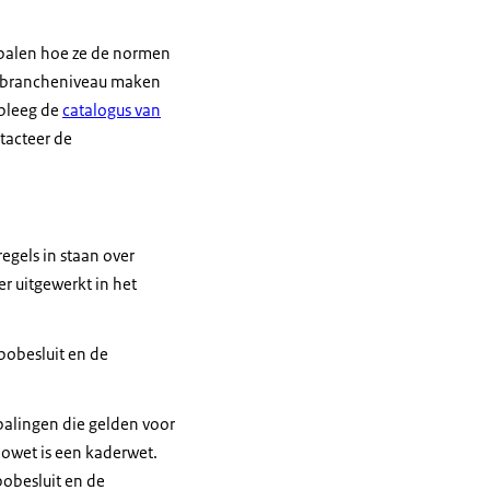
palen hoe ze de normen
p brancheniveau maken
dpleeg de
catalogus van
tacteer de
egels in staan over
er uitgewerkt in het
bobesluit en de
palingen die gelden voor
bowet is een kaderwet.
rbobesluit en de