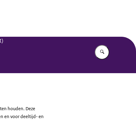
t)
Vul in wat u z
eten houden. Deze
n en voor deeltijd- en