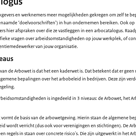
alogus
gevers en werknemers meer mogelijkheden gekregen om zelf te be
enaamde ‘doelvoorschriften’) in hun ondernemen bereiken. Ook o
s hier afspraken over die ze vastleggen in een arbocatalogus. Raa
fieke vragen over arbeidsomstandigheden op jouw werkplek, of con
entiemedewerker van jouw organisatie.
veaus
an de Arbowet is dat het een kaderwet is. Dat betekent dat er geen r
algemene bepalingen over het arbobeleid in bedrijven. Deze zijn verd
egeling.
beidsomstandigheden is ingedeeld in 3 niveaus: de Arbowet, het Ar
 vormt de basis van de arbowetgeving. Hierin staan de algemene be
eid wordt verricht (dus ook voor verenigingen en stichtingen). De Ar
en regels in staan over concrete risico's. Die zijn uitgewerkt in het A