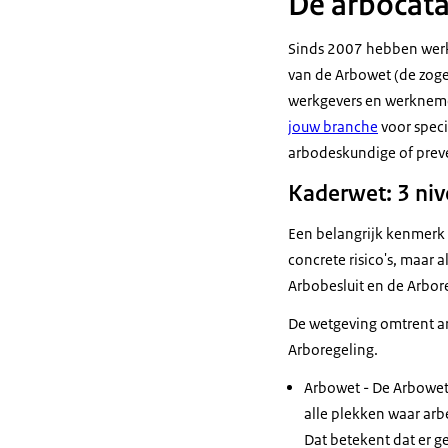
De arbocat
Sinds 2007 hebben werk
van de Arbowet (de zog
werkgevers en werknemer
jouw branche
voor speci
arbodeskundige of prev
Kaderwet: 3 ni
Een belangrijk kenmerk v
concrete risico's, maar 
Arbobesluit en de Arbor
De wetgeving omtrent ar
Arboregeling.
Arbowet - De Arbowet
alle plekken waar arb
Dat betekent dat er ge