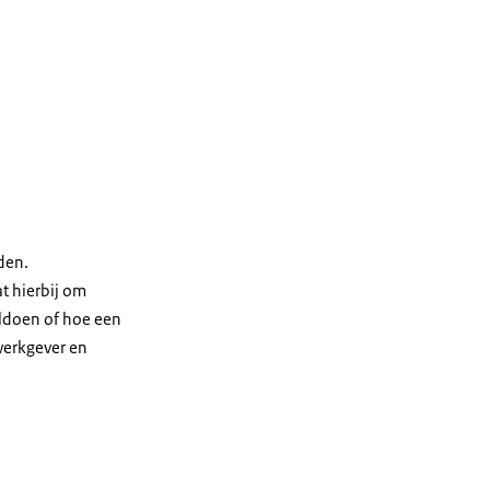
den.
at hierbij om
oldoen of hoe een
 werkgever en