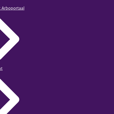
t Arboportaal
ht