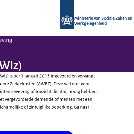
Naar de homepage van Arboportaal
Ministerie van Sociale Zaken en
Werkgelegenheid
eving
(Wlz)
Wlz) is per 1 januari 2015 ingevoerd en vervangt
ere Ziektekosten (AWBZ). Deze wet is er voor
intensieve zorg of toezicht dichtbij nodig hebben.
et vergevorderde dementie of mensen met een
lichamelijke of zintuiglijke beperking. Ga naar