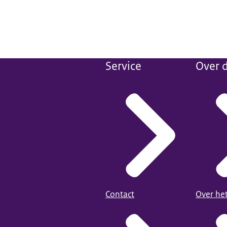
Service
Over d
Contact
Over he