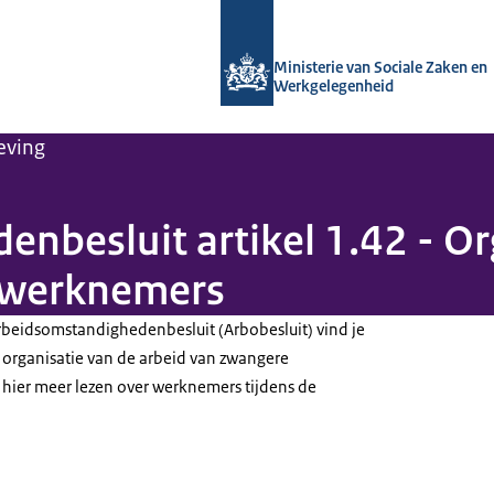
Naar de homepage van Arboportaal
Ministerie van Sociale Zaken en
Werkgelegenheid
eving
nbesluit artikel 1.42 - Or
 werknemers
Arbeidsomstandighedenbesluit (Arbobesluit) vind je
 organisatie van de arbeid van zwangere
hier meer lezen over werknemers tijdens de