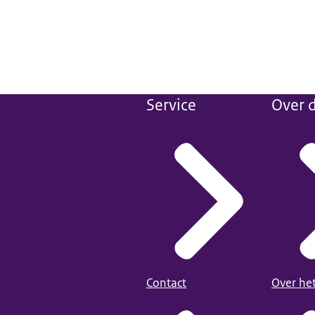
Service
Over d
Contact
Over he