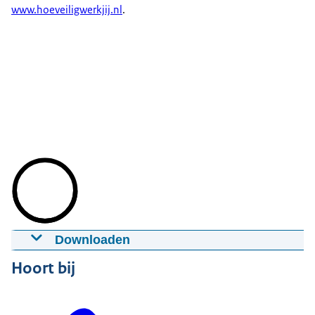
www.hoeveiligwerkjij.nl
.
Downloaden
Wist jij dat je ziek kunt worden van je werk?
Hoort bij
03-07-2020
1:00
mp4
62,2 MB
Download