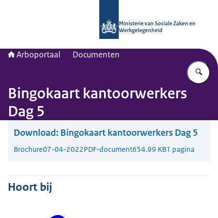
Naar de homepage van Arboportaal
Ministerie van Sociale Zaken en
Werkgelegenheid
Arboportaal
Documenten
Vu
Bingokaart kantoorwerkers
Dag 5
Download:
Bingokaart kantoorwerkers Dag 5
Brochure
07-04-2022
PDF-document
654.99 KB
1 pagina
Hoort bij