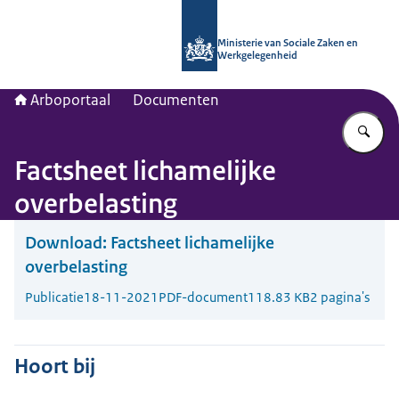
Naar de homepage van Arboportaal
Ministerie van Sociale Zaken en
Werkgelegenheid
Arboportaal
Documenten
Vu
Factsheet lichamelijke
overbelasting
Download:
Factsheet lichamelijke
overbelasting
Publicatie
18-11-2021
PDF-document
118.83 KB
2 pagina's
Hoort bij