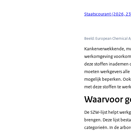
Staatscourant (2026, 2
Beeld: European Chemical 
Kankerverwekkende, muta
werkomgeving voorkomen
deze stoffen inademen of
moeten werkgevers alle m
mogelijk beperken. Ook z
met deze stoffen te wer
Waarvoor ge
De SZW-lijst helpt werkg
brengen. Deze lijst bes
categorieën. In de arbo