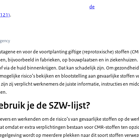
de
3121)
.
Agency
gene en voor de voortplanting giftige (reprotoxische) stoffen (CMR
, bijvoorbeeld in fabrieken, op bouwplaatsen en in ziekenhuize
 via de huid binnenkrijgen. Dat kan schadelijk zijn. Om gezondheids
ogelijke risico’s bekijken en blootstelling aan gevaarlijke stoffen
ijn zij verplicht werknemers de juiste informatie, instructies en mid
ken.
bruik je de SZW-lijst?
evers en werkenden om de risico’s van gevaarlijke stoffen op de werk
taat omdat er extra verplichtingen bestaan voor CMR-stoffen ten opz
regelgeving wordt op meerdere plekken naar dit soort stoffen verwez