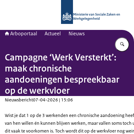
Naar de homepage van Arboportaal
Ministerie van Sociale Zaken en
Werkgelegenheid
Arboportaal
Actueel
Nieuws
Vu
Campagne ‘Werk Versterkt’:
maak chronische
aandoeningen bespreekbaar
op de werkvloer
Nieuwsbericht
07-04-2026 | 15:06
Wist je dat 1 op de 3 werkenden een chronische aandoening heef
van hen willen én kunnen blijven werken, maar vallen soms toch ui
dit vaak te voorkomen is. Toch wordt dit op de werkvloer nog wei