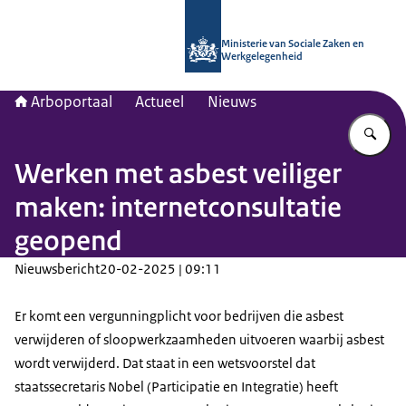
Naar de homepage van Arboportaal
Ministerie van Sociale Zaken en
Werkgelegenheid
Arboportaal
Actueel
Nieuws
Vu
Werken met asbest veiliger
maken: internetconsultatie
geopend
Nieuwsbericht
20-02-2025 | 09:11
Er komt een vergunningplicht voor bedrijven die asbest
verwijderen of sloopwerkzaamheden uitvoeren waarbij asbest
wordt verwijderd. Dat staat in een wetsvoorstel dat
staatssecretaris Nobel (Participatie en Integratie) heeft