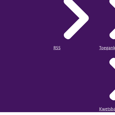
RSS
Toegank
Kwetsba