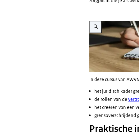
zorgplicht die je als we
Vergroot afbeelding Notitieb
In deze cursus van AW
het juridisch kader g
de rollen van de
vert
het creëren van een 
grensoverschrijdend g
Praktische 