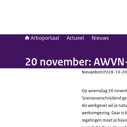
Arboportaal
Actueel
Nieuws
20 november: AWVN-c
Nieuwsbericht
28-10-20
Op woensdag 20 novemb
′Grensoverschrijdend g
Als werkgever wil je nat
werkomgeving. Daar is b
regelingen moet je bijv