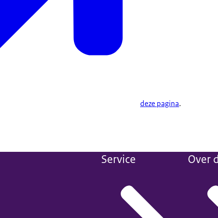
deze pagina
.
Service
Over d