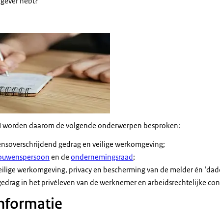
rkgever hebt?
lok
VN worden daarom de volgende onderwerpen besproken:
rensoverschrijdend gedrag en veilige werkomgeving;
rouwenspersoon
en de
ondernemingsraad
;
veilige werkomgeving,
privacy
en bescherming van de melder én ‘dade
edrag in het privéleven van de werknemer en arbeidsrechtelijke co
informatie