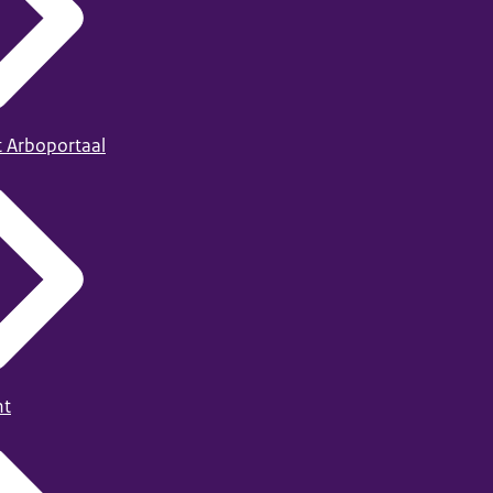
t Arboportaal
ht