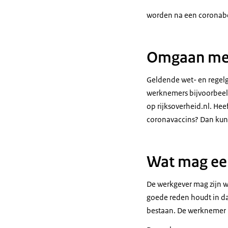
worden na een coronabes
Omgaan met 
Geldende wet- en regelg
werknemers bijvoorbeeld
op
rijksoverheid.nl
. Hee
coronavaccins? Dan kunt 
Wat mag ee
De werkgever mag zijn w
goede reden houdt in da
bestaan. De werknemer 