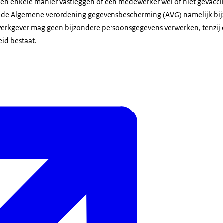
n enkele manier vastleggen of een medewerker wel of niet gevaccin
s de Algemene verordening gegevensbescherming (AVG) namelijk bi
rkgever mag geen bijzondere persoonsgegevens verwerken, tenzij e
id bestaat.