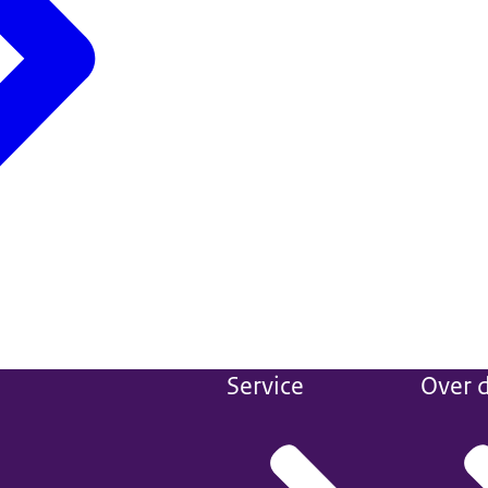
Service
Over d