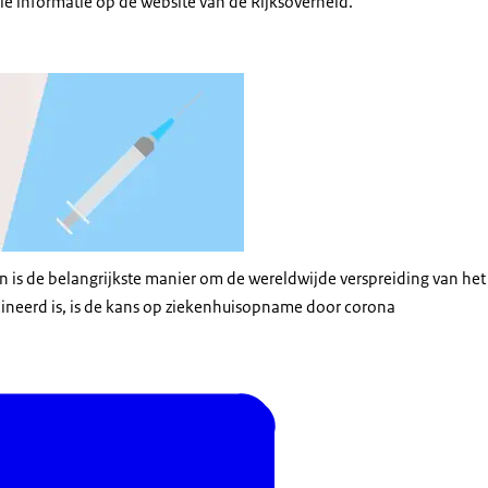
ele informatie op de website van de
Rijksoverheid
.
atie van een verpleegkundige en een injectienaald
 is de belangrijkste manier om de wereldwijde verspreiding van het
cineerd is, is de kans op ziekenhuisopname door corona