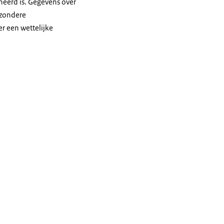
eerd is. Gegevens over
jzondere
r een wettelijke