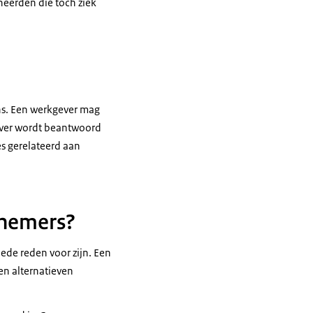
neerden die toch ziek
ins. Een werkgever mag
rover wordt beantwoord
es gerelateerd aan
knemers?
ede reden voor zijn. Een
en alternatieven