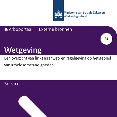
Naar de homepage van Arboportaal
Ministerie van Sociale Zaken en
Werkgelegenheid
Arboportaal
Externe bronnen
Vu
Wetgeving
Een overzicht van links naar wet- en regelgeving op het gebied
van arbeidsomstandigheden.
Service