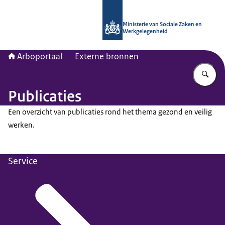
Naar de homepage van Arboportaal
Ministerie van Sociale Zaken en
Werkgelegenheid
Arboportaal
Externe bronnen
Vu
Publicaties
Een overzicht van publicaties rond het thema gezond en veilig
werken.
Service