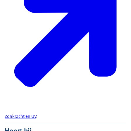
Zonkracht en UV
.
Hoort bij