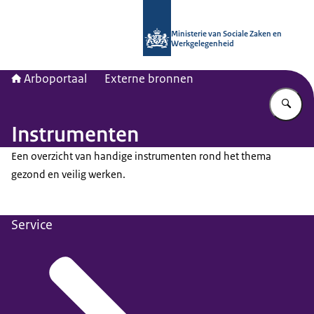
Naar de homepage van Arboportaal
Ministerie van Sociale Zaken en
Werkgelegenheid
Arboportaal
Externe bronnen
Vu
Instrumenten
Een overzicht van handige instrumenten rond het thema
gezond en veilig werken.
Service