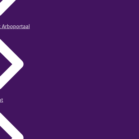
t Arboportaal
ht