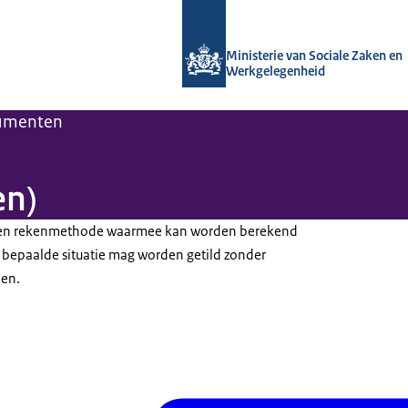
Naar de homepage van Arboportaal
Ministerie van Sociale Zaken en
Werkgelegenheid
rumenten
en)
en rekenmethode waarmee kan worden berekend
 bepaalde situatie mag worden getild zonder
pen.