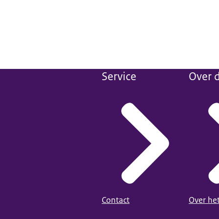
Service
Over d
Contact
Over he