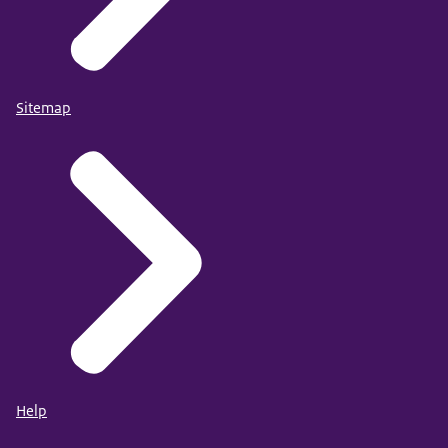
hoge werklast of bijvoorbeeld tillen vermeden.
Ook wanneer de werknemer bevallen is en
bijvoorbeeld borstvoeding geeft, is het belangrijk
chemische stoffen of een hoge werkdruk te
Sitemap
vermijden.
Bovendien is de werkgever wettelijk verplicht de
moeder een geschikte ruimte te bieden waar zij
borstvoeding kan geven of kan kolven.
Zo zorgen werkgever en werknemers samen voor
een veilige werkomgeving.
Lees alle tips over veilig werken en zwangerschap
op de website van het Arboportaal.
Help