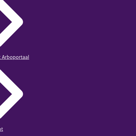
t Arboportaal
ht