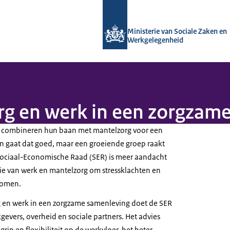
Naar de homepage van Arboportaal
Ministerie van Sociale Zaken en
Werkgelegenheid
rg en werk in een zorgzam
 combineren hun baan met mantelzorg voor een
n gaat dat goed, maar een groeiende groep raakt
Sociaal-Economische Raad (SER) is meer aandacht
e van werk en mantelzorg om stressklachten en
komen.
g en werk in een zorgzame samenleving doet de SER
evers, overheid en sociale partners. Het advies
rip en flexibiliteit op de werkvloer, het beter