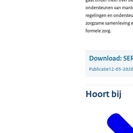
ondersteunen van mante
regelingen en onderste
zorgzame samenleving e
formele zorg.
Download:
SER
Publicatie
12-05-202
Hoort bij