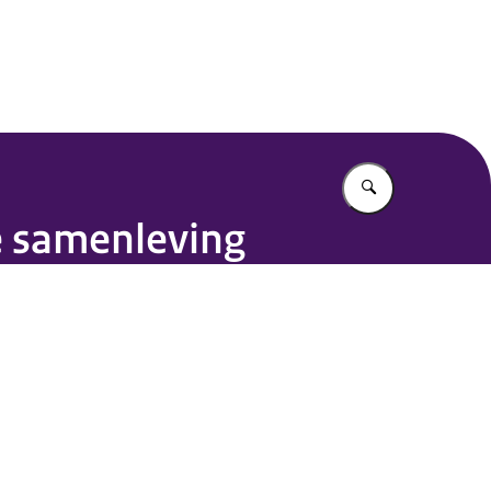
Vul in wat u z
e samenleving