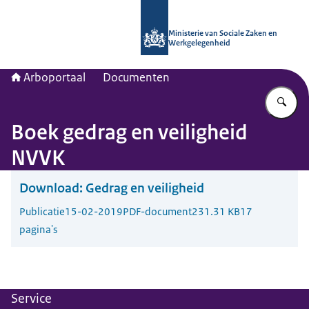
Naar de homepage van Arboportaal
Ministerie van Sociale Zaken en
Werkgelegenheid
Arboportaal
Documenten
Vu
Boek gedrag en veiligheid
NVVK
Download:
Gedrag en veiligheid
Publicatie
15-02-2019
PDF-document
231.31 KB
17
pagina's
Service