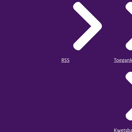
RSS
Toegank
Kwetsba