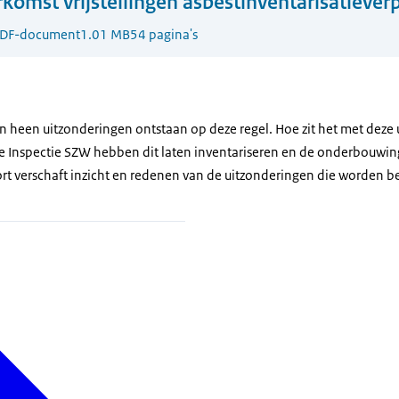
komst vrijstellingen asbestinventarisatiever
DF-document
1.01 MB
54 pagina's
en heen uitzonderingen ontstaan op deze regel. Hoe zit het met deze
de Inspectie SZW hebben dit laten inventariseren en de onderbouwi
ort verschaft inzicht en redenen van de uitzonderingen die worden b