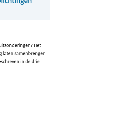
plichtingen
 uitzonderingen? Het
ng laten samenbrengen
eschreven in de drie