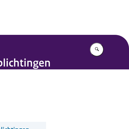
Vul in wat u z
plichtingen