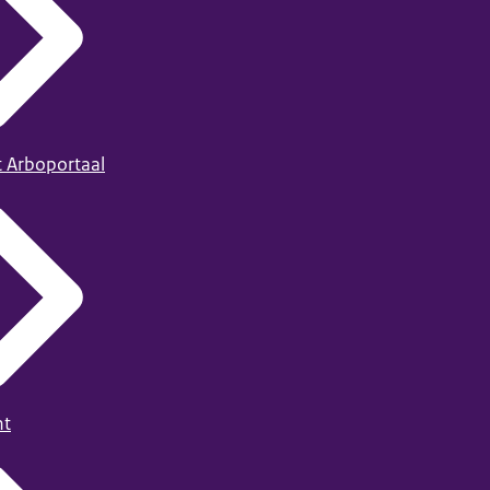
t Arboportaal
ht