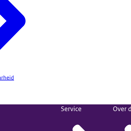
arheid
Service
Over d