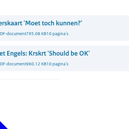
rskaart 'Moet toch kunnen?'
DF-document
795.08 KB
10 pagina's
t Engels:
Krskrt 'Should be OK'
DF-document
960.12 KB
10 pagina's