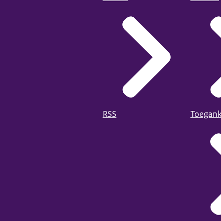
RSS
Toegank