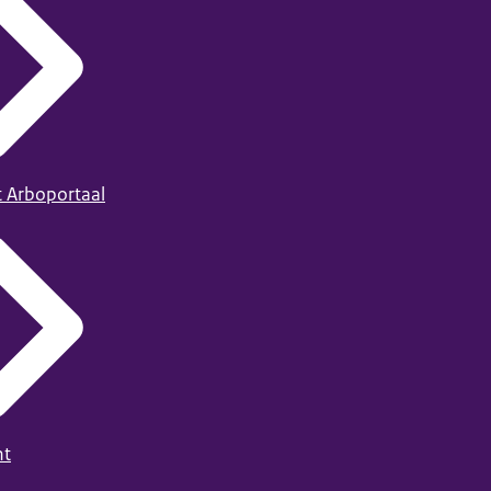
t Arboportaal
ht