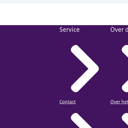
Service
Over d
Contact
Over he