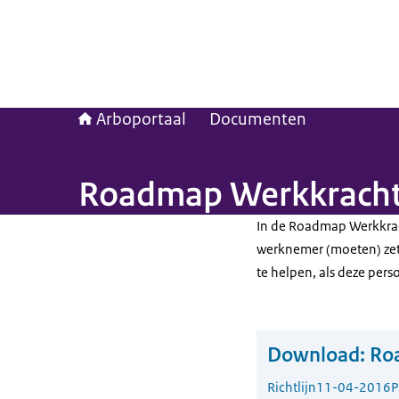
Arboportaal
Documenten
Roadmap Werkkracht 
In de Roadmap Werkkrach
werknemer (moeten) zet
te helpen, als deze pers
Download:
Ro
Richtlijn
11-04-2016
P