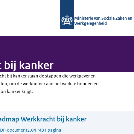
Naar de homepage van Arboportaal
Ministerie van Sociale Zaken en
Werkgelegenheid
bij kanker
t bij kanker staan de stappen die werkgever en
ten, om de werknemer aan het werk te houden en
oon kanker krijgt.
admap Werkkracht bij kanker
DF-document
2.04 MB
1 pagina