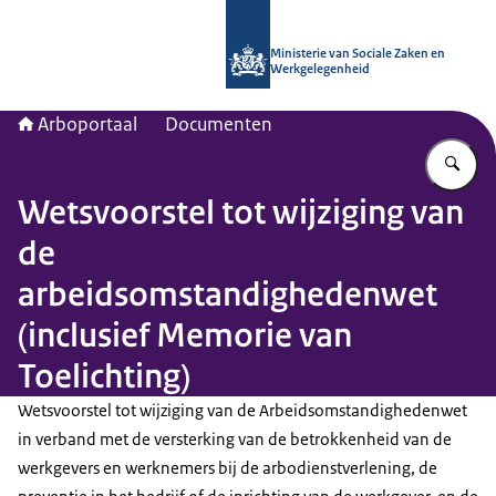
Naar de homepage van Arboportaal
Ministerie van Sociale Zaken en
Werkgelegenheid
Arboportaal
Documenten
Vu
Wetsvoorstel tot wijziging van
de
arbeidsomstandighedenwet
(inclusief Memorie van
Toelichting)
Wetsvoorstel tot wijziging van de Arbeidsomstandighedenwet
in verband met de versterking van de betrokkenheid van de
werkgevers en werknemers bij de arbodienstverlening, de