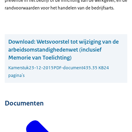
preventie in het bedrijf of de inrichting van de werkgever, en de
randvoorwaarden voor het handelen van de bedrijfsarts.
Download:
Wetsvoorstel tot wijziging van de
arbeidsomstandighedenwet (inclusief
Memorie van Toelichting)
Kamerstuk
23-12-2015
PDF-document
435.35 KB
24
pagina's
Documenten