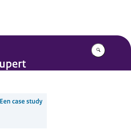
Vul in wat u z
upert
 Een case study